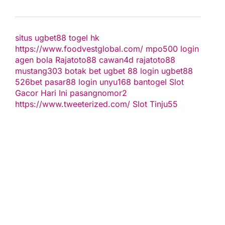
situs ugbet88
togel hk
https://www.foodvestglobal.com/
mpo500 login
agen bola
Rajatoto88
cawan4d
rajatoto88
mustang303
botak bet
ugbet 88
login ugbet88
526bet
pasar88 login
unyu168
bantogel
Slot
Gacor Hari Ini
pasangnomor2
https://www.tweeterized.com/
Slot Tinju55