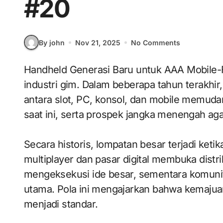
#20
By john
Nov 21, 2025
No Comments
Handheld Generasi Baru untuk AAA Mobile-First mulai sering dibahas sebagai wajah baru
industri gim. Dalam beberapa tahun terakhir,
antara slot, PC, konsol, dan mobile memudar. 
saat ini, serta prospek jangka menengah ag
Secara historis, lompatan besar terjadi ket
multiplayer dan pasar digital membuka dist
mengeksekusi ide besar, sementara komunita
utama. Pola ini mengajarkan bahwa kemajuan 
menjadi standar.