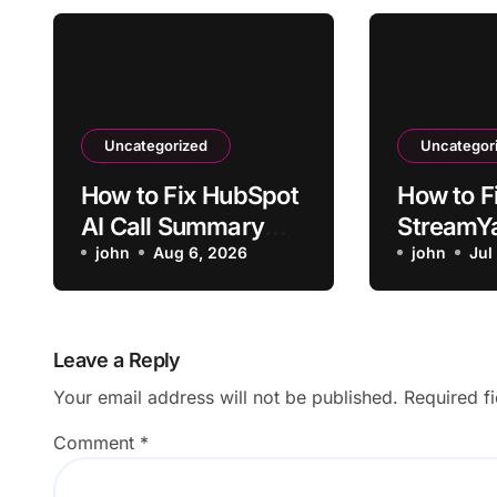
Uncategorized
Uncategor
How to Fix HubSpot
How to F
AI Call Summary
StreamY
Wrong Speaker
john
Aug 6, 2026
Notes Mi
john
Jul
Attribution
Moment
Leave a Reply
Your email address will not be published.
Required f
Comment
*