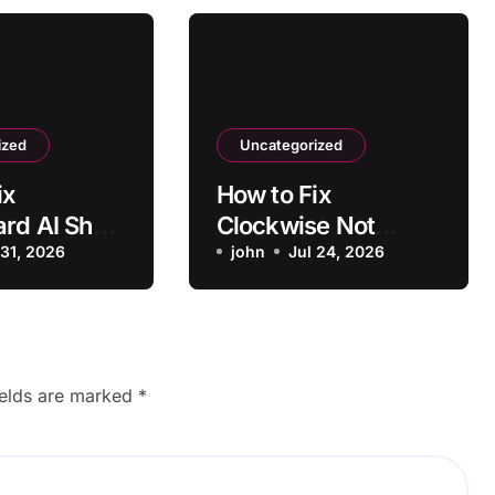
ized
Uncategorized
ix
How to Fix
ard AI Show
Clockwise Not
ssing Key
 31, 2026
Moving Conflicting
john
Jul 24, 2026
s
Meetings
ields are marked
*