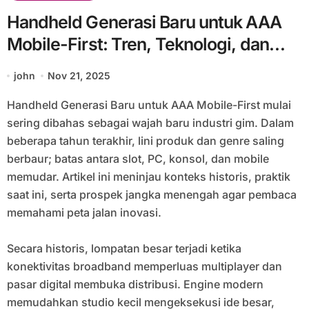
Handheld Generasi Baru untuk AAA
Mobile-First: Tren, Teknologi, dan
Tantangan Masa Depan Gaming #20
john
Nov 21, 2025
Handheld Generasi Baru untuk AAA Mobile-First mulai
sering dibahas sebagai wajah baru industri gim. Dalam
beberapa tahun terakhir, lini produk dan genre saling
berbaur; batas antara slot, PC, konsol, dan mobile
memudar. Artikel ini meninjau konteks historis, praktik
saat ini, serta prospek jangka menengah agar pembaca
memahami peta jalan inovasi.
Secara historis, lompatan besar terjadi ketika
konektivitas broadband memperluas multiplayer dan
pasar digital membuka distribusi. Engine modern
memudahkan studio kecil mengeksekusi ide besar,