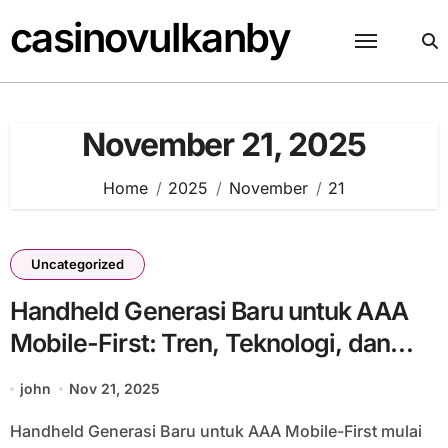
Skip
casinovulkanby
to
content
November 21, 2025
Home
2025
November
21
Uncategorized
Handheld Generasi Baru untuk AAA
Mobile-First: Tren, Teknologi, dan
Tantangan Masa Depan Gaming #20
john
Nov 21, 2025
Handheld Generasi Baru untuk AAA Mobile-First mulai